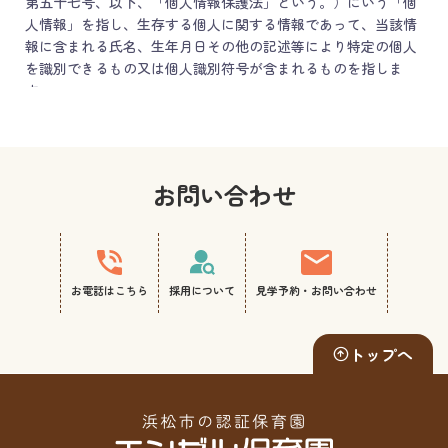
第五十七号、以下、「個人情報保護法」という。）にいう「個
人情報」を指し、生存する個人に関する情報であって、当該情
報に含まれる氏名、生年月日その他の記述等により特定の個人
を識別できるもの又は個人識別符号が含まれるものを指しま
す。
第2条（個人情報の利用目的）
当社は、以下の目的に必要な範囲で、利用者の個人情報を取得
お問い合わせ
し、これを利用します。
当社サービスの提供・運営のため
ユーザーからのお問い合わせに回答するため（本人確
認を行うことを含む）
お電話はこちら
採用について
見学予約・お問い合わせ
ユーザーが利用中のサービスの新機能、更新情報、キ
ャンペーン等及び当社が提供する他のサービスの案内のメー
ルを送付するため
トップへ
メンテナンス、重要なお知らせなど必要に応じたご連
絡のため
利用規約に違反したユーザーや、不正・不当な目的で
サービスを利用しようとするユーザーの特定をし、ご利用を