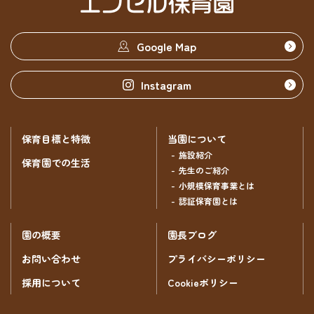
お断りするため
ユーザーにご自身の登録情報の閲覧や変更、削除、ご
Google Map
利用状況の閲覧を行っていただくため
有料サービスにおいて、ユーザーに利用料金を請求す
るため
Instagram
上記の利用目的に付随する目的
第3条（個人情報の管理と保護）
保育目標と特徴
当園について
施設紹介
個人情報の管理は、厳重に行うこととし、法令に別段の定めが
保育園での生活
先生のご紹介
ある場合を除き、利用者の同意がない限り、第三者に対しデー
小規模保育事業とは
タを開示・提供することはいたしません。また、安全性を考慮
認証保育園とは
し、個人情報への不正アクセス、個人情報の紛失、破壊、改ざ
ん及び漏えい等のリスクに対する予防並びに是正に関する対策
を講じます。
園の概要
園長ブログ
お問い合わせ
プライバシーポリシー
第4条（個人情報の取扱いの委託）
採用について
Cookieポリシー
当社は、個人情報の取り扱いの全部又は一部を利用目的の範囲
内で第三者に委託する場合があります。委託先の選定にあたっ